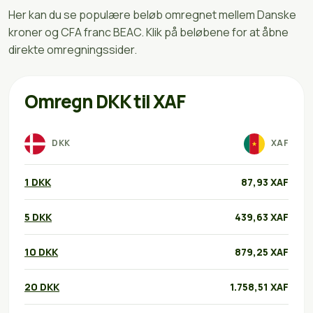
Her kan du se populære beløb omregnet mellem Danske
kroner og CFA franc BEAC. Klik på beløbene for at åbne
direkte omregningssider.
Omregn DKK til XAF
DKK
XAF
1 DKK
87,93 XAF
5 DKK
439,63 XAF
10 DKK
879,25 XAF
20 DKK
1.758,51 XAF