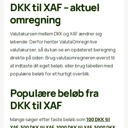
DKK til XAF – aktuel
omregning
Valutakursen mellem DKK og XAF ændrer sig
løbende. Derfor henter ValutaOmregn live
valutakurser, så du kan se en opdateret beregning
direkte på siden. Brug valutaomregneren øverst til
at indtaste dit eget beløb, eller brug tabellen med
populære beløb for et hurtigt overblik.
Populære beløb fra
DKK til XAF
Mange søger efter faste beløb som
100 DKK til
XAF
,
500 DKK til XAF
,
1000 DKK til XAF
,
5000 DKK