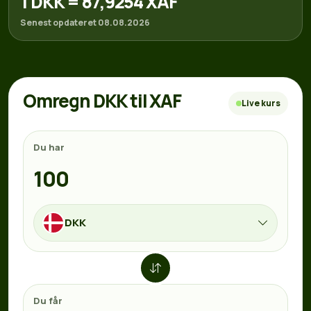
1 DKK = 87,9254 XAF
Senest opdateret 08.08.2026
Omregn DKK til XAF
Live kurs
Du har
DKK
Du får