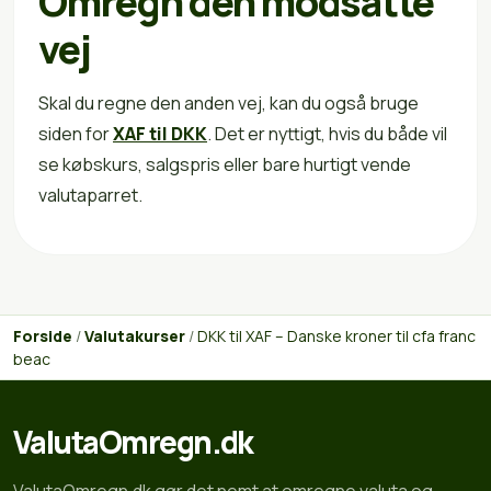
Omregn den modsatte
vej
Skal du regne den anden vej, kan du også bruge
siden for
XAF til DKK
. Det er nyttigt, hvis du både vil
se købskurs, salgspris eller bare hurtigt vende
valutaparret.
Forside
/
Valutakurser
/
DKK til XAF – Danske kroner til cfa franc
beac
ValutaOmregn.dk