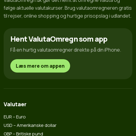
ValutaOmregn.dk gør det nemt at omregne valuta og
følge aktuelle valutakurser. Brug valutaomregneren gratis
til rejser, online shopping og hurtige prisopslag i udlandet.
Hent ValutaOmregn som app
Få en hurtig valutaomregner direkte på din iPhone.
Læs mere om appen
Valutaer
EUR – Euro
USD – Amerikanske dollar
GBP – Britiske pund