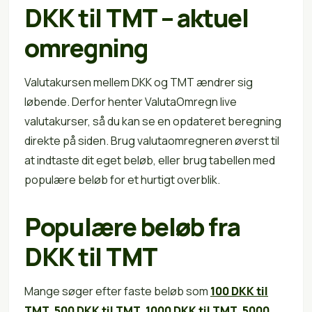
DKK til TMT – aktuel
omregning
Valutakursen mellem DKK og TMT ændrer sig
løbende. Derfor henter ValutaOmregn live
valutakurser, så du kan se en opdateret beregning
direkte på siden. Brug valutaomregneren øverst til
at indtaste dit eget beløb, eller brug tabellen med
populære beløb for et hurtigt overblik.
Populære beløb fra
DKK til TMT
Mange søger efter faste beløb som
100 DKK til
TMT
,
500 DKK til TMT
,
1000 DKK til TMT
,
5000