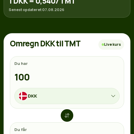
1 DKK = 0,5407 TMT
Senest opdateret 07.08.2026
Omregn DKK til TMT
Live kurs
Du har
DKK
Du får