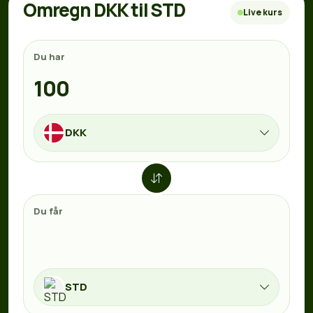
Omregn DKK til STD
Live kurs
Du har
DKK
Du får
STD