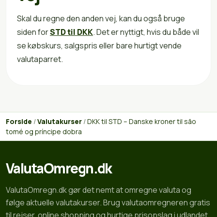
Skal du regne den anden vej, kan du også bruge
siden for
STD til DKK
. Det er nyttigt, hvis du både vil
se købskurs, salgspris eller bare hurtigt vende
valutaparret.
Forside
/
Valutakurser
/
DKK til STD – Danske kroner til são
tomé og príncipe dobra
ValutaOmregn.dk
ValutaOmregn.dk gør det nemt at omregne valuta og
følge aktuelle valutakurser. Brug valutaomregneren gratis
til rejser, online shopping og hurtige prisopslag i udlandet.