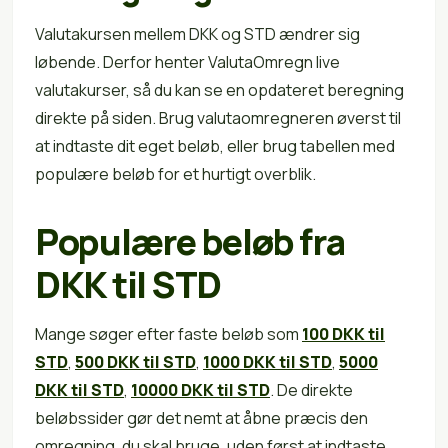
Valutakursen mellem DKK og STD ændrer sig
løbende. Derfor henter ValutaOmregn live
valutakurser, så du kan se en opdateret beregning
direkte på siden. Brug valutaomregneren øverst til
at indtaste dit eget beløb, eller brug tabellen med
populære beløb for et hurtigt overblik.
Populære beløb fra
DKK til STD
Mange søger efter faste beløb som
100 DKK til
STD
,
500 DKK til STD
,
1000 DKK til STD
,
5000
DKK til STD
,
10000 DKK til STD
. De direkte
beløbssider gør det nemt at åbne præcis den
omregning, du skal bruge, uden først at indtaste