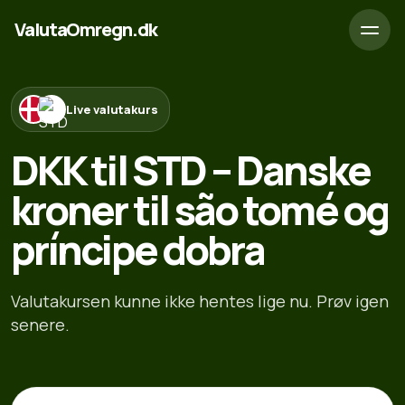
ValutaOmregn.dk
Live valutakurs
DKK til STD – Danske
kroner til são tomé og
príncipe dobra
Valutakursen kunne ikke hentes lige nu. Prøv igen
senere.