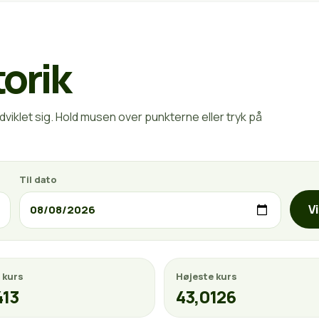
torik
viklet sig. Hold musen over punkterne eller tryk på
Til dato
V
 kurs
Højeste kurs
413
43,0126