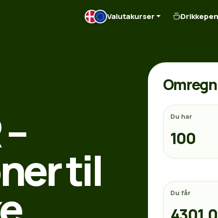
Valutakurser
Drikkepe
Omregn 
 –
Du har
er til
ke
Du får