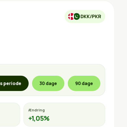
DKK/PKR
is periode
30 dage
90 dage
Ændring
+1,05%