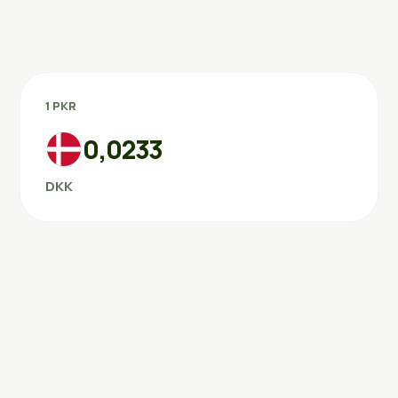
1 PKR
0,0233
DKK