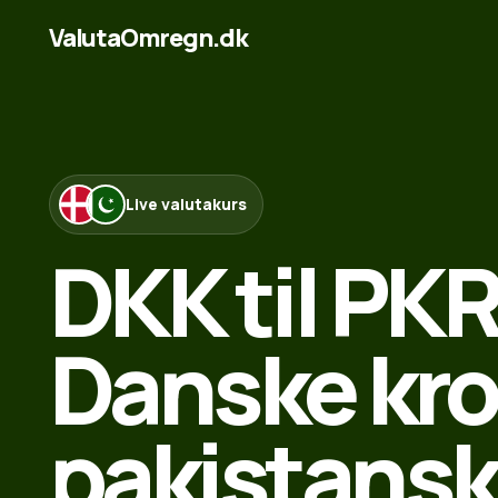
ValutaOmregn.dk
Live valutakurs
DKK til PKR
Danske kron
pakistans