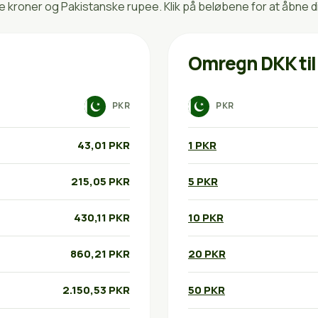
kroner og Pakistanske rupee. Klik på beløbene for at åbne d
Omregn DKK til
PKR
PKR
43,01 PKR
1 PKR
215,05 PKR
5 PKR
430,11 PKR
10 PKR
860,21 PKR
20 PKR
2.150,53 PKR
50 PKR