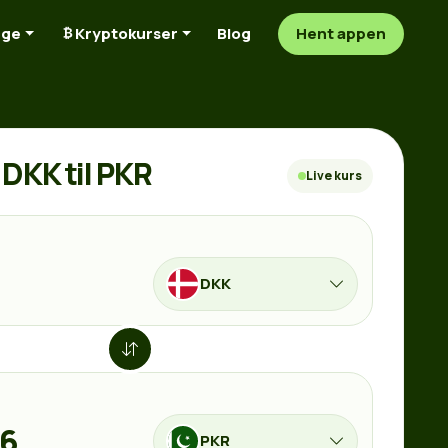
nge
Kryptokurser
Blog
Hent appen
DKK til PKR
Live kurs
DKK
PKR