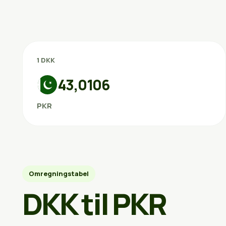
1 DKK
43,0106
PKR
Omregningstabel
DKK til PKR