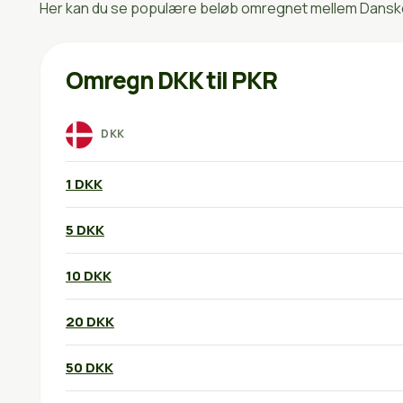
Her kan du se populære beløb omregnet mellem Danske 
Omregn DKK til PKR
DKK
1 DKK
5 DKK
10 DKK
20 DKK
50 DKK