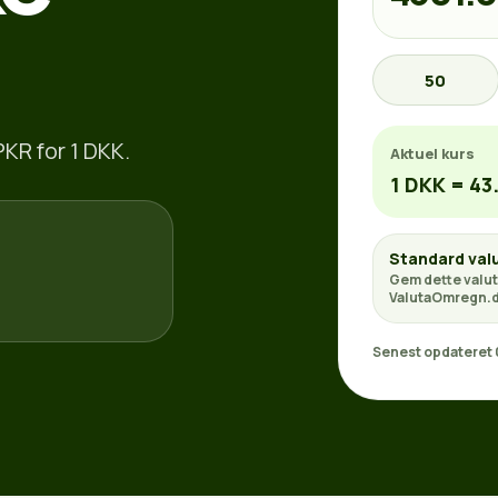
50
PKR for 1 DKK.
Aktuel kurs
1 DKK = 43
Standard val
Gem dette valut
ValutaOmregn.d
Senest opdateret