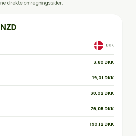
bne direkte omregningssider.
l NZD
DKK
3,80 DKK
19,01 DKK
38,02 DKK
76,05 DKK
190,12 DKK