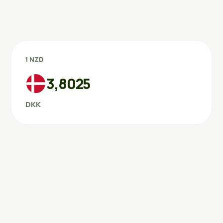
1 NZD
3,8025
DKK