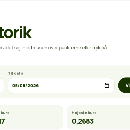
torik
viklet sig. Hold musen over punkterne eller tryk på
Til dato
V
 kurs
Højeste kurs
17
0,2683