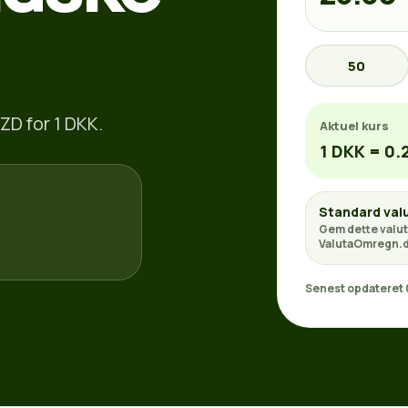
50
ZD for 1 DKK.
Aktuel kurs
1 DKK = 0.
Standard val
Gem dette valut
ValutaOmregn.d
Senest opdateret