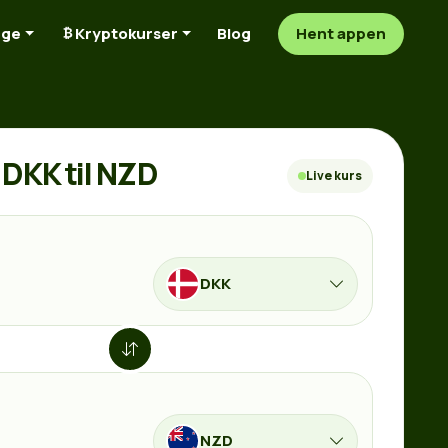
nge
Kryptokurser
Blog
Hent appen
DKK til NZD
Live kurs
DKK
NZD