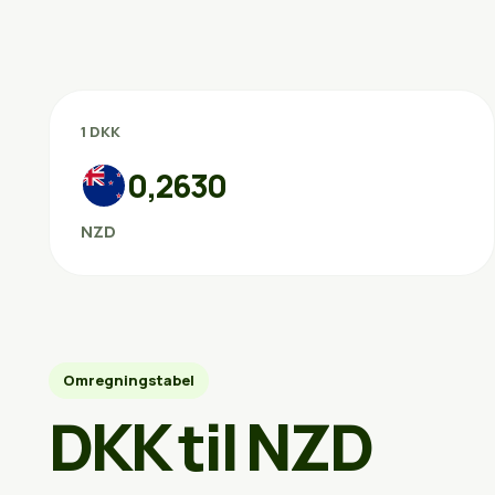
1 DKK
0,2630
NZD
Omregningstabel
DKK til NZD