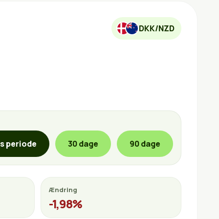
DKK/NZD
is periode
30 dage
90 dage
Ændring
-1,98%