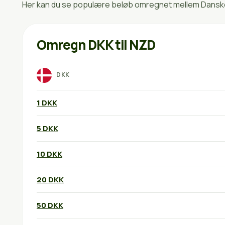
Her kan du se populære beløb omregnet mellem Danske k
Omregn DKK til NZD
DKK
1 DKK
5 DKK
10 DKK
20 DKK
50 DKK