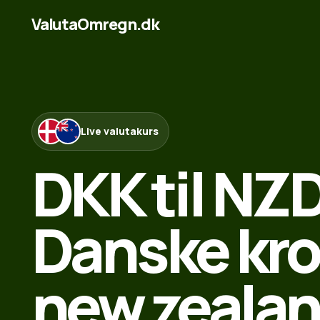
ValutaOmregn.dk
Live valutakurs
DKK til NZD
Danske kron
new zeala