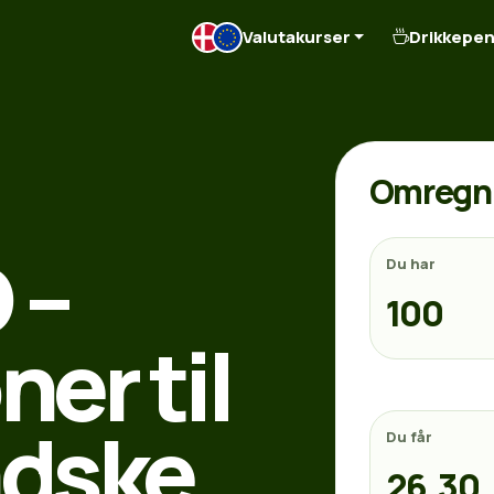
Valutakurser
Drikkepe
Omregn 
 –
Du har
er til
ndske
Du får