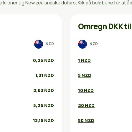
roner og New zealandske dollars. Klik på beløbene for at å
Omregn DKK ti
NZD
NZD
0,26 NZD
1 NZD
1,31 NZD
5 NZD
2,63 NZD
10 NZD
5,26 NZD
20 NZD
13,15 NZD
50 NZD