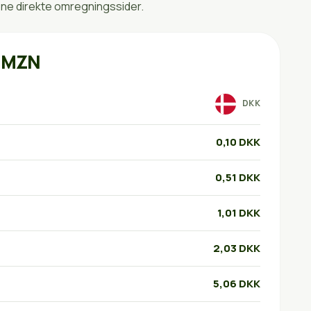
ne direkte omregningssider.
l MZN
DKK
0,10 DKK
0,51 DKK
1,01 DKK
2,03 DKK
5,06 DKK