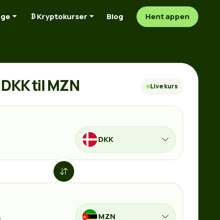
nge
Kryptokurser
Blog
Hent appen
DKK til MZN
Live kurs
DKK
MZN