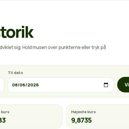
torik
viklet sig. Hold musen over punkterne eller tryk på
Til dato
V
 kurs
Højeste kurs
83
9,8735