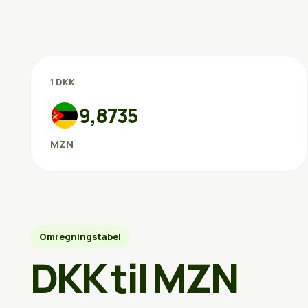
1 DKK
9,8735
MZN
Omregningstabel
DKK til MZN