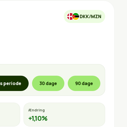
DKK/MZN
is periode
30 dage
90 dage
Ændring
+1,10%