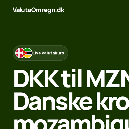
ValutaOmregn.dk
Live valutakurs
DKK til MZ
Danske kron
mozambiqu