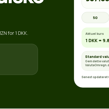
50
ZN for 1 DKK.
Aktuel kurs
1 DKK = 9.
Standard val
Gem dette valut
ValutaOmregn.d
Senest opdateret