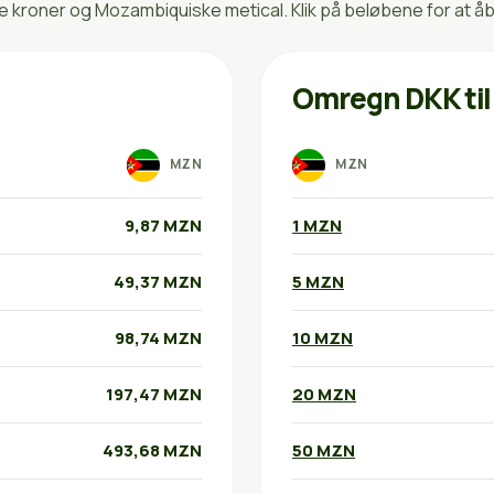
kroner og Mozambiquiske metical. Klik på beløbene for at åb
Omregn DKK ti
MZN
MZN
9,87 MZN
1 MZN
49,37 MZN
5 MZN
98,74 MZN
10 MZN
197,47 MZN
20 MZN
493,68 MZN
50 MZN