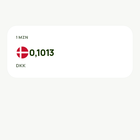
1 MZN
0,1013
DKK