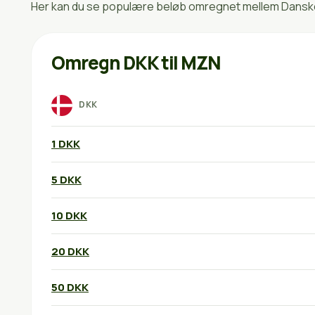
Her kan du se populære beløb omregnet mellem Danske 
Omregn DKK til MZN
DKK
1 DKK
5 DKK
10 DKK
20 DKK
50 DKK