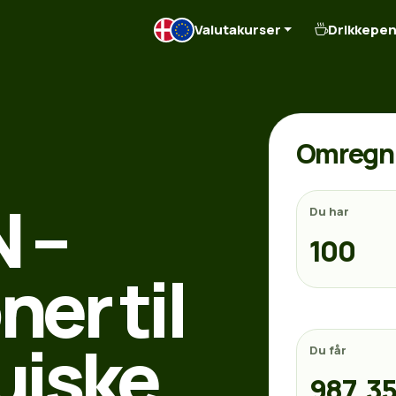
Valutakurser
Drikkepe
Omregn 
N –
Du har
er til
iske
Du får