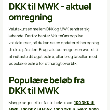
DKK til MWK – aktuel
omregning
Valutakursen mellem DKK og MWK ændrer sig
løbende. Derfor henter ValutaOmregn live
valutakurser, så du kan se en opdateret beregning
direkte på siden. Brug valutaomregneren øverst til
at indtaste dit eget beløb, eller brug tabellen med
populære beløb for et hurtigt overblik.
Populære beløb fra
DKK til MWK
Mange søger efter faste beløb som
100 DKK til
MWK
,
500 DKK til MWK
,
1000 DKK til MWK
,
5000