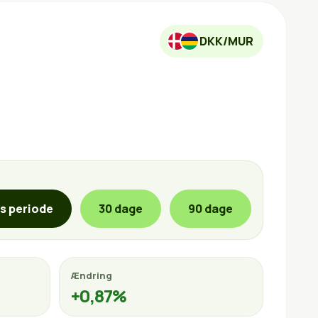
DKK/MUR
is periode
30 dage
90 dage
Ændring
+0,87%