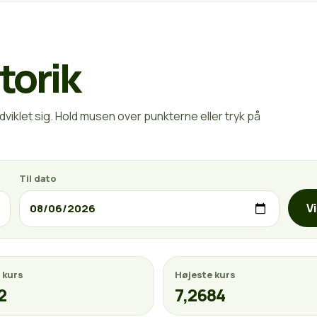
torik
viklet sig. Hold musen over punkterne eller tryk på
Til dato
V
 kurs
Højeste kurs
2
7,2684