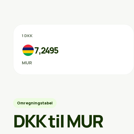
1 DKK
7,2495
MUR
Omregningstabel
DKK til MUR