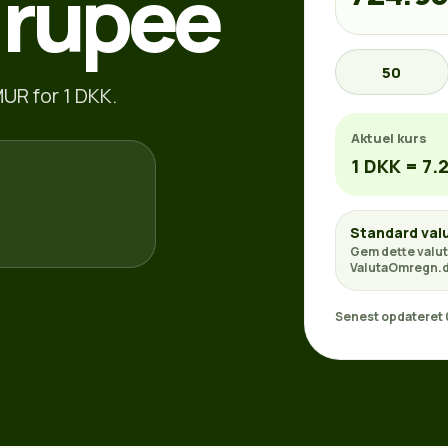
 rupee
50
MUR for 1 DKK.
Aktuel kurs
1 DKK = 7.
Standard val
Gem dette valut
ValutaOmregn.d
Senest opdateret