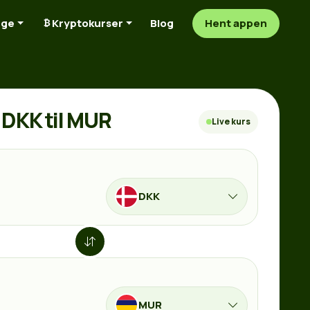
nge
Kryptokurser
Blog
Hent appen
DKK til MUR
Live kurs
DKK
MUR