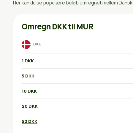
Her kan du se populære beløb omregnet mellem Danske k
Omregn DKK til MUR
DKK
1 DKK
5 DKK
10 DKK
20 DKK
50 DKK