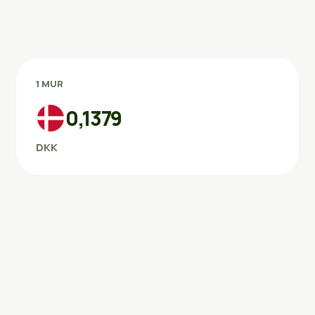
1 MUR
0,1379
DKK