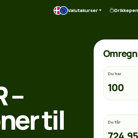
Valutakurser
Drikkepe
Omregn 
Du har
R –
er til
Du får