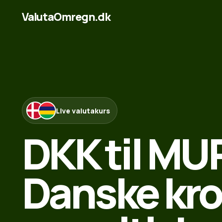
ValutaOmregn.dk
Live valutakurs
DKK til MU
Danske kron