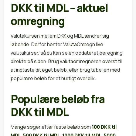
DKK til MDL – aktuel
omregning
Valutakursen mellem DKK og MDL ændrer sig
løbende. Derfor henter ValutaOmregn live
valutakurser, så du kan se en opdateret beregning
direkte på siden. Brug valutaomregneren øverst til
at indtaste dit eget beløb, eller brug tabellen med
populære beløb for et hurtigt overblik.
Populære beløb fra
DKK til MDL
Mange søger efter faste beløb som
100 DKK til
MDL
,
500 DKK til MDL
,
1000 DKK til MDL
,
5000