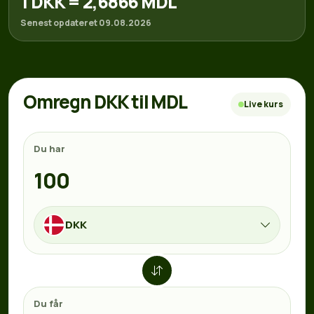
1 DKK = 2,6866 MDL
Senest opdateret 09.08.2026
Omregn DKK til MDL
Live kurs
Du har
DKK
Du får