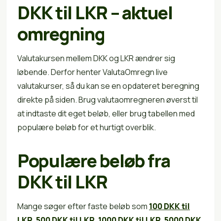
DKK til LKR – aktuel
omregning
Valutakursen mellem DKK og LKR ændrer sig
løbende. Derfor henter ValutaOmregn live
valutakurser, så du kan se en opdateret beregning
direkte på siden. Brug valutaomregneren øverst til
at indtaste dit eget beløb, eller brug tabellen med
populære beløb for et hurtigt overblik.
Populære beløb fra
DKK til LKR
Mange søger efter faste beløb som
100 DKK til
LKR
,
500 DKK til LKR
,
1000 DKK til LKR
,
5000 DKK