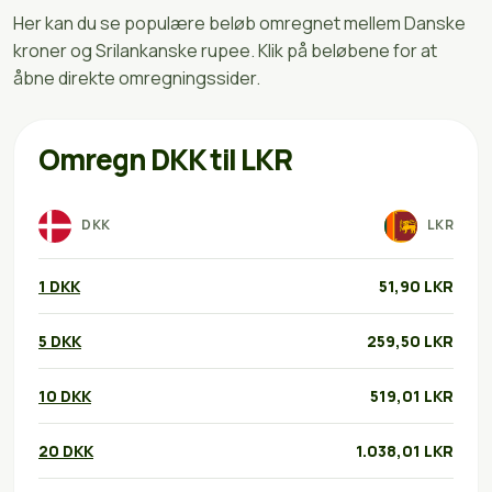
Her kan du se populære beløb omregnet mellem Danske
kroner og Srilankanske rupee. Klik på beløbene for at
åbne direkte omregningssider.
Omregn DKK til LKR
DKK
LKR
1 DKK
51,90 LKR
5 DKK
259,50 LKR
10 DKK
519,01 LKR
20 DKK
1.038,01 LKR