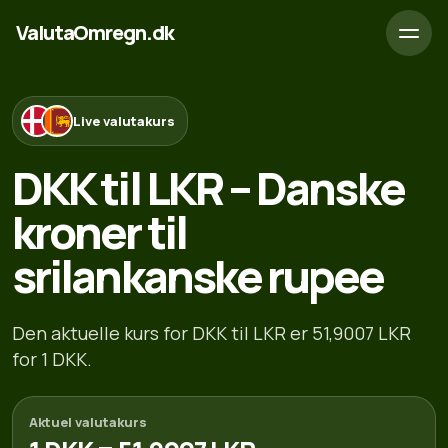
ValutaOmregn.dk
Live valutakurs
DKK til LKR – Danske
kroner til
srilankanske rupee
Den aktuelle kurs for DKK til LKR er 51,9007 LKR
for 1 DKK.
Aktuel valutakurs