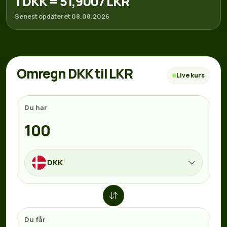
1 DKK = 51,9007 LKR
Senest opdateret 08.08.2026
Omregn DKK til LKR
Live kurs
Du har
DKK
Du får