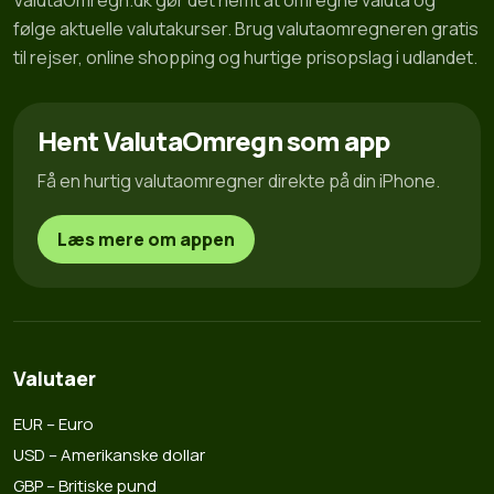
ValutaOmregn.dk gør det nemt at omregne valuta og
følge aktuelle valutakurser. Brug valutaomregneren gratis
til rejser, online shopping og hurtige prisopslag i udlandet.
Hent ValutaOmregn som app
Få en hurtig valutaomregner direkte på din iPhone.
Læs mere om appen
Valutaer
EUR – Euro
USD – Amerikanske dollar
GBP – Britiske pund