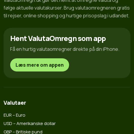
ValutaOmregn.dk gør det nemt at omregne valuta og
følge aktuelle valutakurser. Brug valutaomregneren gratis
til rejser, online shopping og hurtige prisopslag i udlandet.
Hent ValutaOmregn som app
Få en hurtig valutaomregner direkte på din iPhone.
Læs mere om appen
Valutaer
EUR – Euro
USD – Amerikanske dollar
GBP – Britiske pund