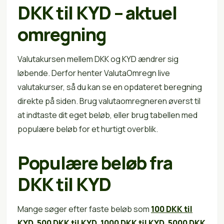
DKK til KYD – aktuel
omregning
Valutakursen mellem DKK og KYD ændrer sig
løbende. Derfor henter ValutaOmregn live
valutakurser, så du kan se en opdateret beregning
direkte på siden. Brug valutaomregneren øverst til
at indtaste dit eget beløb, eller brug tabellen med
populære beløb for et hurtigt overblik.
Populære beløb fra
DKK til KYD
Mange søger efter faste beløb som
100 DKK til
KYD
,
500 DKK til KYD
,
1000 DKK til KYD
,
5000 DKK