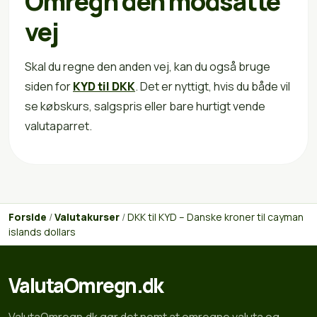
Omregn den modsatte
vej
Skal du regne den anden vej, kan du også bruge
siden for
KYD til DKK
. Det er nyttigt, hvis du både vil
se købskurs, salgspris eller bare hurtigt vende
valutaparret.
Forside
/
Valutakurser
/
DKK til KYD – Danske kroner til cayman
islands dollars
ValutaOmregn.dk