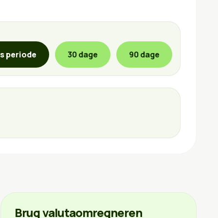
is periode
30 dage
90 dage
Brug valutaomregneren