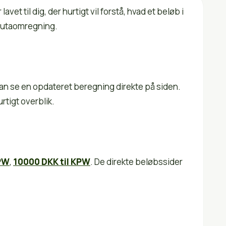
 til dig, der hurtigt vil forstå, hvad et beløb i
alutaomregning.
an se en opdateret beregning direkte på siden.
rtigt overblik.
KPW
,
10000 DKK til KPW
. De direkte beløbssider