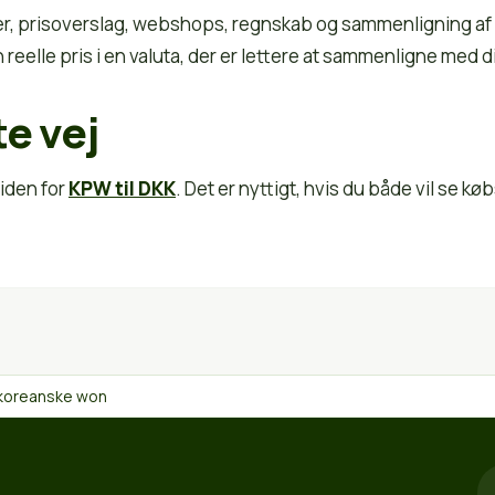
er, prisoverslag, webshops, regnskab og sammenligning af p
reelle pris i en valuta, der er lettere at sammenligne med d
e vej
iden for
KPW til DKK
. Det er nyttigt, hvis du både vil se kø
rdkoreanske won