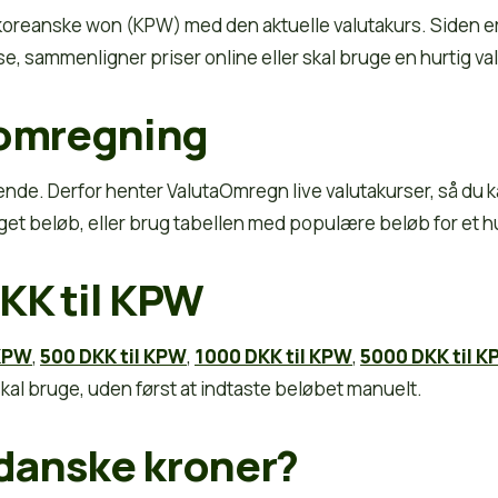
eanske won (KPW) med den aktuelle valutakurs. Siden er lavet
se, sammenligner priser online eller skal bruge en hurtig v
 omregning
de. Derfor henter ValutaOmregn live valutakurser, så du k
eget beløb, eller brug tabellen med populære beløb for et hu
KK til KPW
 KPW
,
500 DKK til KPW
,
1000 DKK til KPW
,
5000 DKK til 
al bruge, uden først at indtaste beløbet manuelt.
danske kroner?