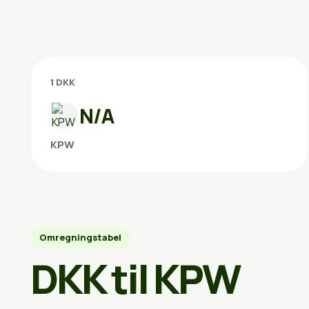
1 DKK
N/A
KPW
Omregningstabel
DKK til KPW