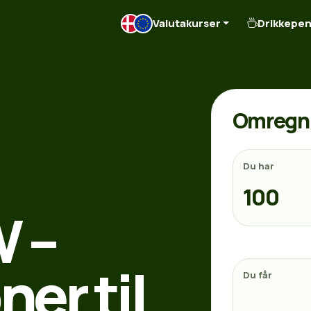
Valutakurser
Drikkepe
Omregn 
Du har
W –
er til
Du får