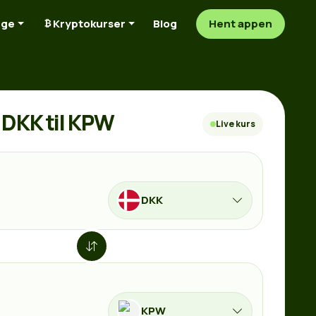
nge
Kryptokurser
Blog
Hent appen
DKK til KPW
Live kurs
DKK
KPW