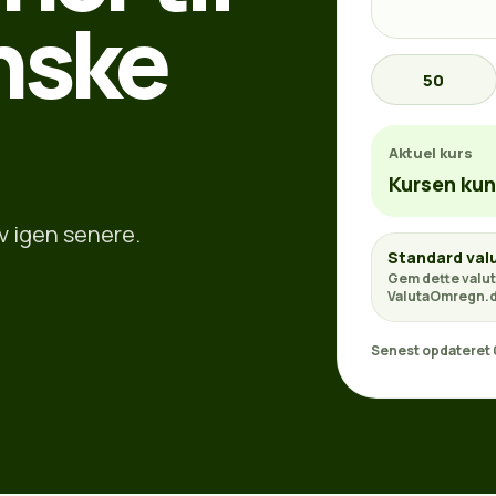
nske
50
Aktuel kurs
Kursen kun
v igen senere.
Standard val
Gem dette valut
ValutaOmregn.d
Senest opdateret