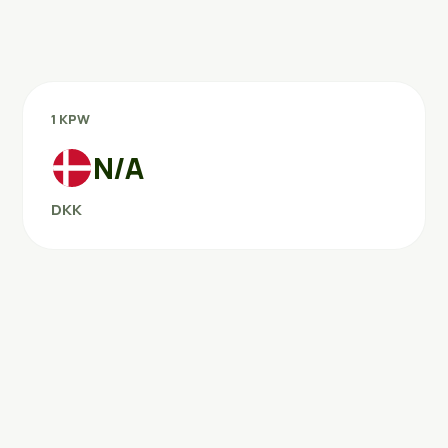
1 KPW
N/A
DKK