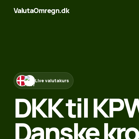
ValutaOmregn.dk
Live valutakurs
DKK til KP
Danske kron