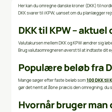
Her kan du omregne danske kroner (DKK) til nordkor
DKK svarer til i KPW, uanset om du planlægger rej
DKK til KPW – aktuel
Valutakursen mellem DKK og KPW ændrer sig løben
Brug valutaomregneren øverst til at indtaste dit 
Populære beløb fra D
Mange søger efter faste beløb som
100 DKK til
gør det nemt at åbne præcis den omregning, du sk
Hvornår bruger man 