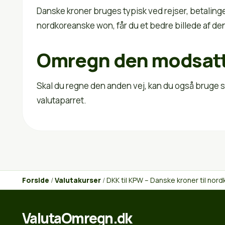
Danske kroner bruges typisk ved rejser, betaling
nordkoreanske won, får du et bedre billede af den 
Omregn den modsatt
Skal du regne den anden vej, kan du også bruge s
valutaparret.
Forside
/
Valutakurser
/
DKK til KPW – Danske kroner til no
ValutaOmregn.dk