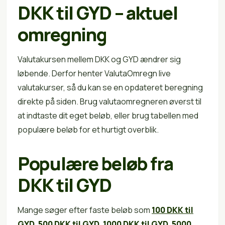
DKK til GYD – aktuel
omregning
Valutakursen mellem DKK og GYD ændrer sig
løbende. Derfor henter ValutaOmregn live
valutakurser, så du kan se en opdateret beregning
direkte på siden. Brug valutaomregneren øverst til
at indtaste dit eget beløb, eller brug tabellen med
populære beløb for et hurtigt overblik.
Populære beløb fra
DKK til GYD
Mange søger efter faste beløb som
100 DKK til
GYD
,
500 DKK til GYD
,
1000 DKK til GYD
,
5000