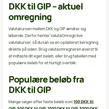
DKK til GIP – aktuel
omregning
Valutakursen mellem DKK og GIP ændrer sig
løbende. Derfor henter ValutaOmregn live
valutakurser, så du kan se en opdateret beregning
direkte på siden. Brug valutaomregneren øverst til
at indtaste dit eget beløb, eller brug tabellen med
populære beløb for et hurtigt overblik.
Populære beløb fra
DKK til GIP
Mange søger efter faste beløb som
100 DKK til
GIP
,
500 DKK til GIP
,
1000 DKK til GIP
,
5000 DKK