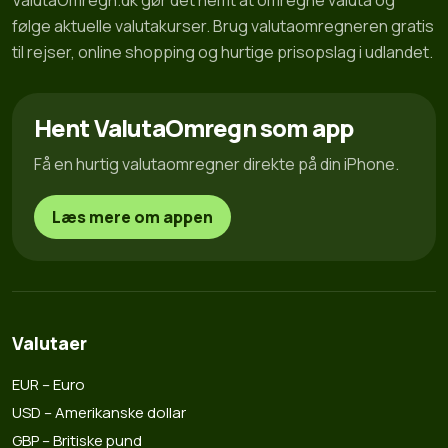
ValutaOmregn.dk gør det nemt at omregne valuta og
følge aktuelle valutakurser. Brug valutaomregneren gratis
til rejser, online shopping og hurtige prisopslag i udlandet.
Hent ValutaOmregn som app
Få en hurtig valutaomregner direkte på din iPhone.
Læs mere om appen
Valutaer
EUR – Euro
USD – Amerikanske dollar
GBP – Britiske pund