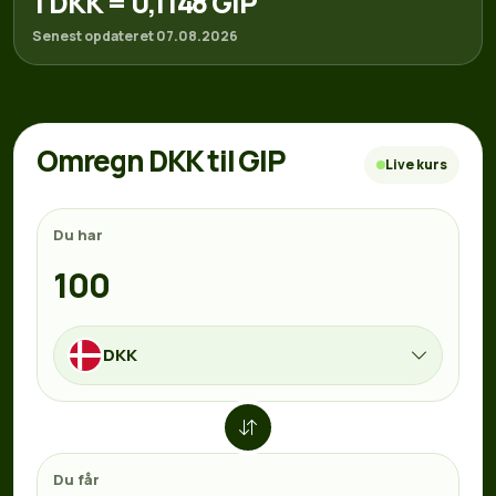
1 DKK = 0,1148 GIP
Senest opdateret 07.08.2026
Omregn DKK til GIP
Live kurs
Du har
DKK
Du får