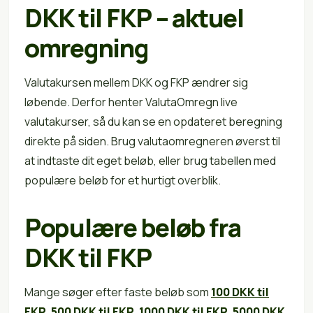
DKK til FKP – aktuel
omregning
Valutakursen mellem DKK og FKP ændrer sig
løbende. Derfor henter ValutaOmregn live
valutakurser, så du kan se en opdateret beregning
direkte på siden. Brug valutaomregneren øverst til
at indtaste dit eget beløb, eller brug tabellen med
populære beløb for et hurtigt overblik.
Populære beløb fra
DKK til FKP
Mange søger efter faste beløb som
100 DKK til
FKP
,
500 DKK til FKP
,
1000 DKK til FKP
,
5000 DKK