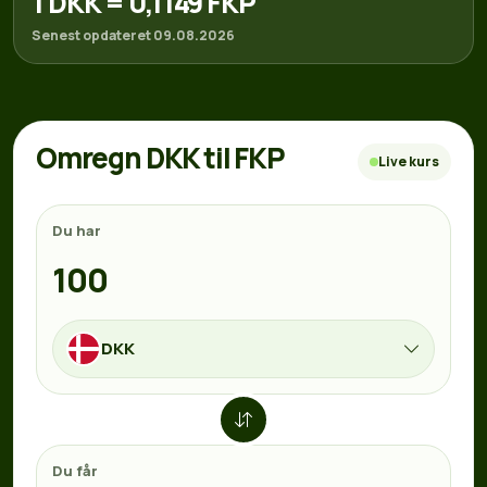
1 DKK = 0,1149 FKP
Senest opdateret 09.08.2026
Omregn DKK til FKP
Live kurs
Du har
DKK
Du får