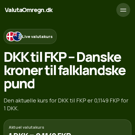
ValutaOmregn.dk
Live valutakurs
DKK til FKP – Danske
kroner til falklandske
pund
Den aktuelle kurs for DKK til FKP er 0,1149 FKP for
1 DKK.
Aktuel valutakurs