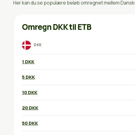
Her kan du se populære beløb omregnet mellem Danske k
Omregn DKK til ETB
DKK
1 DKK
5 DKK
10 DKK
20 DKK
50 DKK