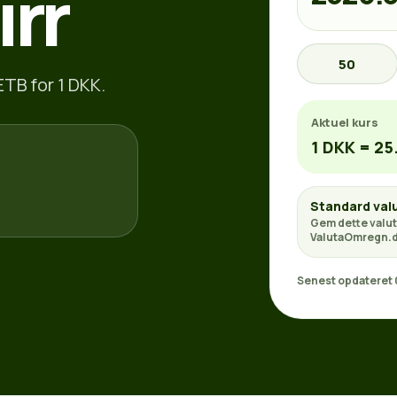
irr
50
ETB for 1 DKK.
Aktuel kurs
1 DKK = 25
Standard val
Gem dette valut
ValutaOmregn.d
Senest opdateret