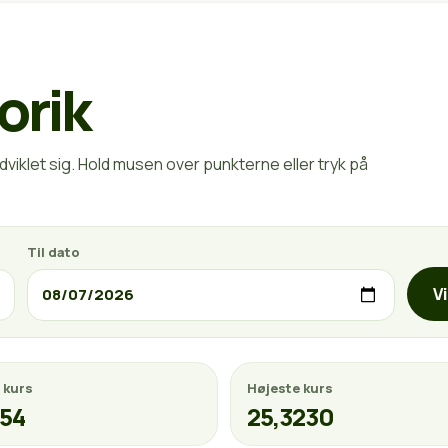
orik
viklet sig. Hold musen over punkterne eller tryk på
Til dato
V
 kurs
Højeste kurs
154
25,3230