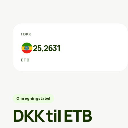
1 DKK
25,2631
ETB
Omregningstabel
DKK til ETB