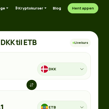
nge
Kryptokurser
Blog
Hent appen
DKK til ETB
Live kurs
DKK
ETB