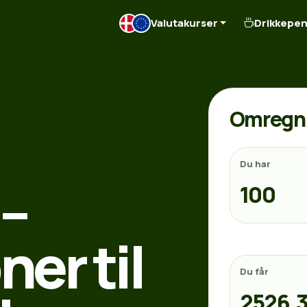
Valutakurser
Drikkepe
Omregn 
Du har
 –
er til
Du får