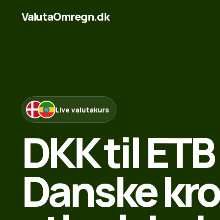
ValutaOmregn.dk
Live valutakurs
DKK til ETB
Danske kron