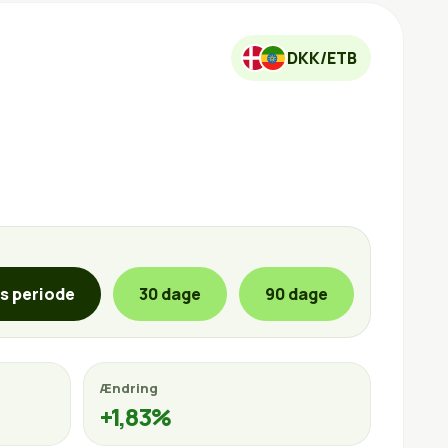
DKK/ETB
is periode
30 dage
90 dage
Ændring
+1,83%