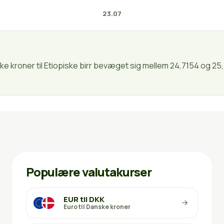
23.07
ske kroner til Etiopiske birr bevæget sig mellem 24,7154 og 25
Populære valutakurser
EUR til DKK
Euro til Danske kroner