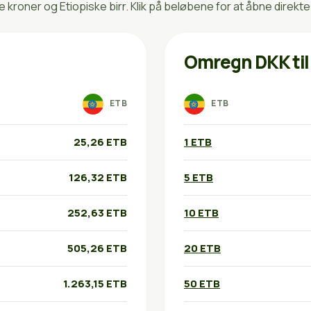
roner og Etiopiske birr. Klik på beløbene for at åbne direkt
Omregn DKK til
ETB
ETB
25,26 ETB
1 ETB
126,32 ETB
5 ETB
252,63 ETB
10 ETB
505,26 ETB
20 ETB
1.263,15 ETB
50 ETB