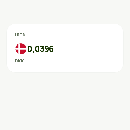
1 ETB
0,0396
DKK