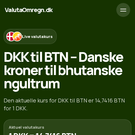
ValutaOmregn.dk
Live valutakurs
DKK til BTN – Danske
kroner til bhutanske
ngultrum
Den aktuelle kurs for DKK til BTN er 14,7416 BTN
for 1 DKK.
Aktuel valutakurs