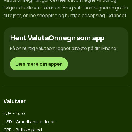
ValutaOmregn.dk gør det nemt at omregne valuta og
følge aktuelle valutakurser. Brug valutaomregneren gratis
til rejser, online shopping og hurtige prisopslag i udlandet.
Hent ValutaOmregn som app
Få en hurtig valutaomregner direkte på din iPhone.
Læs mere om appen
Valutaer
EUR – Euro
USD – Amerikanske dollar
GBP – Britiske pund