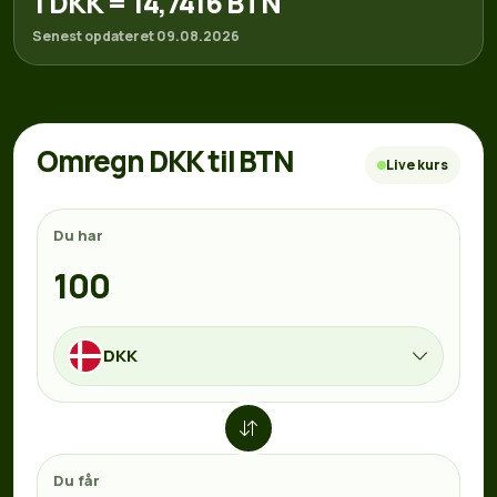
1 DKK = 14,7416 BTN
Senest opdateret 09.08.2026
Omregn DKK til BTN
Live kurs
Du har
DKK
Du får