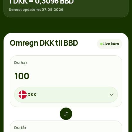
1 DKK = 0,3096 BBD
Senest opdateret 07.08.2026
Omregn DKK til BBD
Live kurs
Du har
DKK
Du får