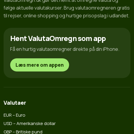
ValutaOmregn.dk gør det nemt at omregne valuta og
følge aktuelle valutakurser. Brug valutaomregneren gratis
til rejser, online shopping og hurtige prisopslag i udlandet.
Hent ValutaOmregn som app
Få en hurtig valutaomregner direkte på din iPhone.
Læs mere om appen
Valutaer
EUR – Euro
USD – Amerikanske dollar
GBP – Britiske pund