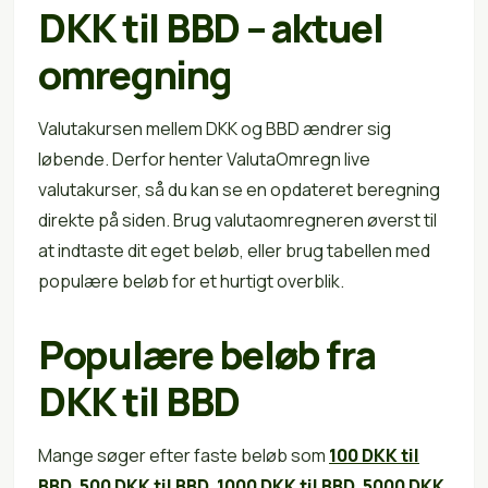
DKK til BBD – aktuel
omregning
Valutakursen mellem DKK og BBD ændrer sig
løbende. Derfor henter ValutaOmregn live
valutakurser, så du kan se en opdateret beregning
direkte på siden. Brug valutaomregneren øverst til
at indtaste dit eget beløb, eller brug tabellen med
populære beløb for et hurtigt overblik.
Populære beløb fra
DKK til BBD
Mange søger efter faste beløb som
100 DKK til
BBD
,
500 DKK til BBD
,
1000 DKK til BBD
,
5000 DKK