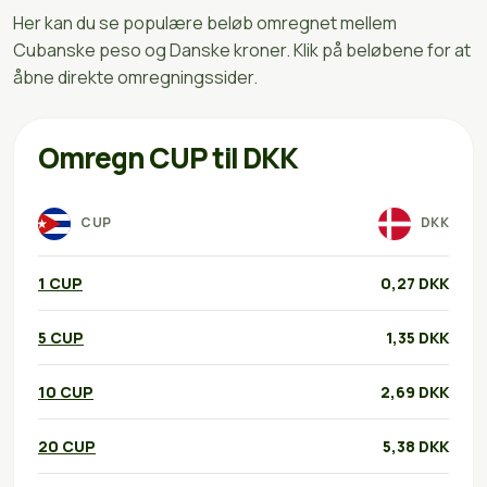
Her kan du se populære beløb omregnet mellem
Cubanske peso og Danske kroner. Klik på beløbene for at
åbne direkte omregningssider.
Omregn CUP til DKK
CUP
DKK
1 CUP
0,27 DKK
5 CUP
1,35 DKK
10 CUP
2,69 DKK
20 CUP
5,38 DKK