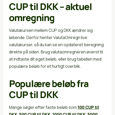
CUP til DKK – aktuel
omregning
Valutakursen mellem CUP og DKK ændrer sig
løbende. Derfor henter ValutaOmregn live
valutakurser, så du kan se en opdateret beregning
direkte på siden. Brug valutaomregneren øverst til
at indtaste dit eget beløb, eller brug tabellen med
populære beløb for et hurtigt overblik.
Populære beløb fra
CUP til DKK
Mange søger efter faste beløb som
100 CUP til
DKK
,
500 CUP til DKK
,
1000 CUP til DKK
,
5000