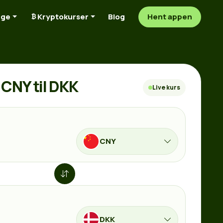
nge
Kryptokurser
Blog
Hent appen
CNY til DKK
Live kurs
CNY
DKK