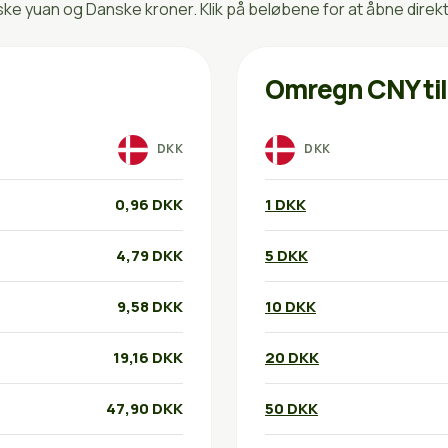
e yuan og Danske kroner. Klik på beløbene for at åbne direk
Omregn CNY ti
DKK
DKK
0,96 DKK
1 DKK
4,79 DKK
5 DKK
9,58 DKK
10 DKK
19,16 DKK
20 DKK
47,90 DKK
50 DKK