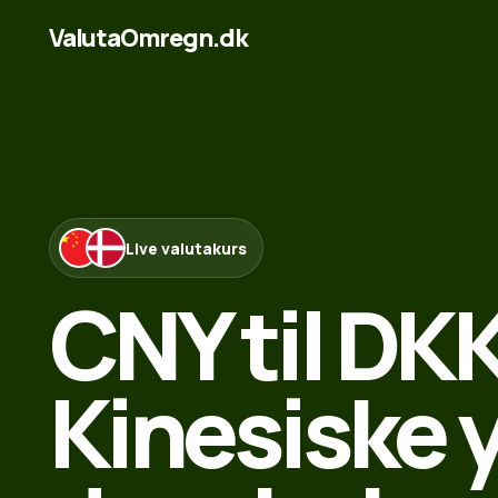
ValutaOmregn.dk
Live valutakurs
CNY til DKK
Kinesiske y