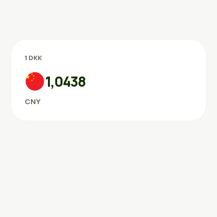
1 DKK
1,0438
CNY