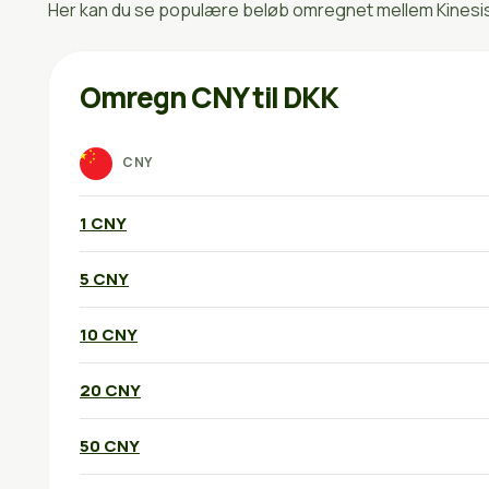
Her kan du se populære beløb omregnet mellem Kinesisk
Omregn CNY til DKK
CNY
1 CNY
5 CNY
10 CNY
20 CNY
50 CNY