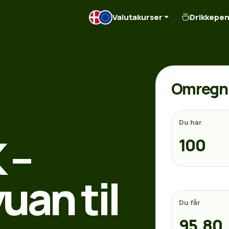
Valutakurser
Drikkepe
Omregn 
Du har
 –
uan til
Du får