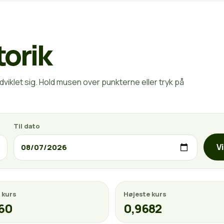
torik
viklet sig. Hold musen over punkterne eller tryk på
Til dato
V
 kurs
Højeste kurs
60
0,9682