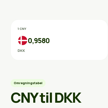
1 CNY
0,9580
DKK
Omregningstabel
CNY til DKK