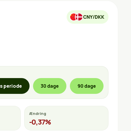
CNY/DKK
is periode
30 dage
90 dage
Ændring
-0,37%