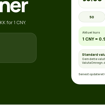
ner
50
KK for 1 CNY.
Aktuel kurs
1 CNY = 0.
Standard val
Gem dette valut
ValutaOmregn.d
Senest opdateret