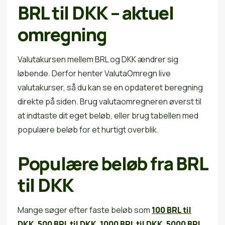
BRL til DKK – aktuel
omregning
Valutakursen mellem BRL og DKK ændrer sig
løbende. Derfor henter ValutaOmregn live
valutakurser, så du kan se en opdateret beregning
direkte på siden. Brug valutaomregneren øverst til
at indtaste dit eget beløb, eller brug tabellen med
populære beløb for et hurtigt overblik.
Populære beløb fra BRL
til DKK
Mange søger efter faste beløb som
100 BRL til
DKK
,
500 BRL til DKK
,
1000 BRL til DKK
,
5000 BRL