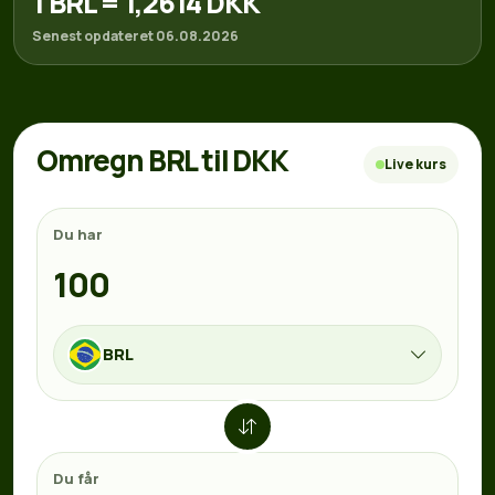
1 BRL = 1,2614 DKK
Senest opdateret 06.08.2026
Omregn BRL til DKK
Live kurs
Du har
BRL
Du får