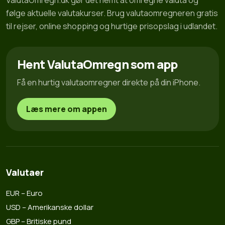
ValutaOmregn.dk gør det nemt at omregne valuta og
følge aktuelle valutakurser. Brug valutaomregneren gratis
til rejser, online shopping og hurtige prisopslag i udlandet.
Hent ValutaOmregn som app
Få en hurtig valutaomregner direkte på din iPhone.
Læs mere om appen
Valutaer
EUR – Euro
USD – Amerikanske dollar
GBP – Britiske pund