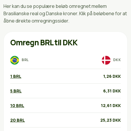
Her kan du se populære beløb omregnet mellem
Brasilianske real og Danske kroner. Klik på beløbene for at
åbne direkte omregningssider.
Omregn BRL til DKK
BRL
DKK
1 BRL
1,26 DKK
5 BRL
6,31 DKK
10 BRL
12,61 DKK
20 BRL
25,23 DKK