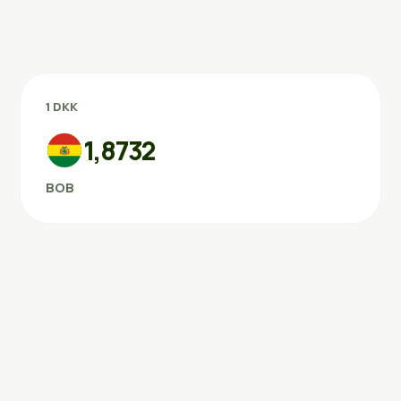
1 DKK
1,8732
BOB