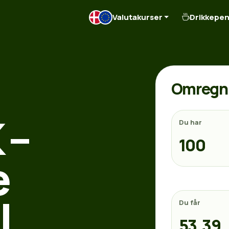
Valutakurser
Drikkepe
Omregn 
 –
Du har
e
l
Du får