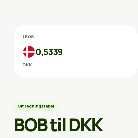
1 BOB
0,5339
DKK
Omregningstabel
BOB til DKK