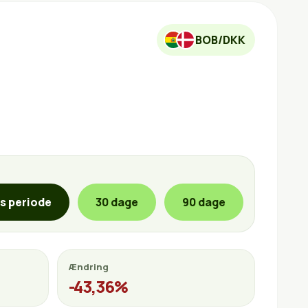
BOB/DKK
is periode
30 dage
90 dage
Ændring
-43,36%