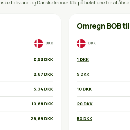
ske boliviano og Danske kroner. Klik på beløbene for at åbne
Omregn BOB ti
DKK
DKK
0,53 DKK
1 DKK
2,67 DKK
5 DKK
5,34 DKK
10 DKK
10,68 DKK
20 DKK
26,69 DKK
50 DKK