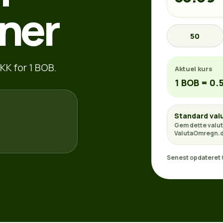
ner
50
KK for 1 BOB.
Aktuel kurs
1 BOB = 0.
Standard val
Gem dette valut
ValutaOmregn.d
Senest opdateret