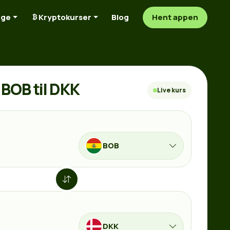
nge
Kryptokurser
Blog
Hent appen
BOB til DKK
Live kurs
BOB
DKK