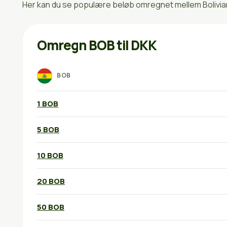
Her kan du se populære beløb omregnet mellem Bolivian
Omregn BOB til DKK
BOB
1 BOB
5 BOB
10 BOB
20 BOB
50 BOB