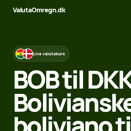
ValutaOmregn.dk
Live valutakurs
BOB til DKK
Boliviansk
boliviano ti