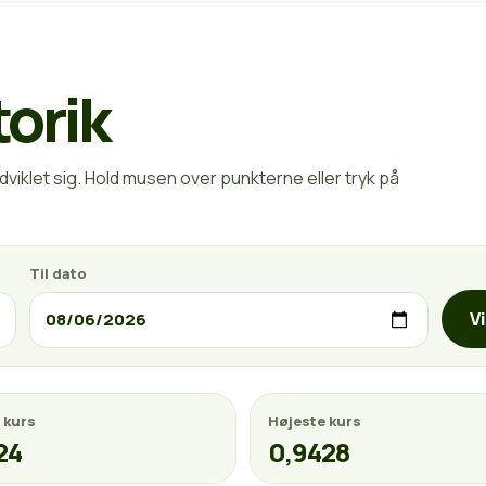
torik
viklet sig. Hold musen over punkterne eller tryk på
Til dato
V
 kurs
Højeste kurs
24
0,9428