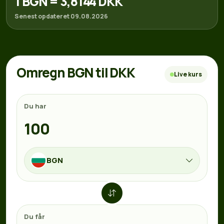
1 BGN = 3,8144 DKK
Senest opdateret 09.08.2026
Omregn BGN til DKK
Live kurs
Du har
BGN
Du får