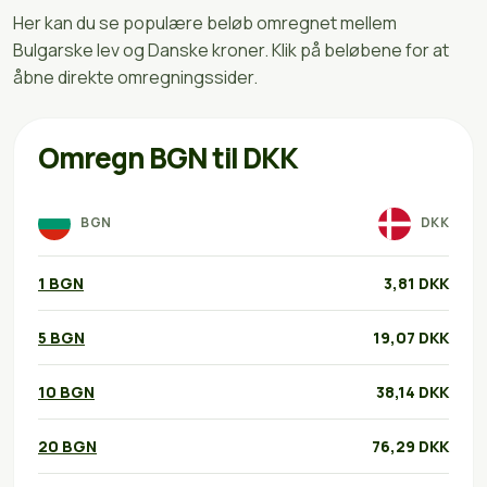
Her kan du se populære beløb omregnet mellem
Bulgarske lev og Danske kroner. Klik på beløbene for at
åbne direkte omregningssider.
Omregn BGN til DKK
BGN
DKK
1 BGN
3,81 DKK
5 BGN
19,07 DKK
10 BGN
38,14 DKK
20 BGN
76,29 DKK