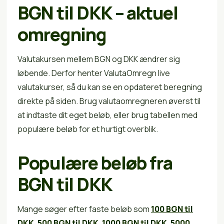
BGN til DKK – aktuel
omregning
Valutakursen mellem BGN og DKK ændrer sig
løbende. Derfor henter ValutaOmregn live
valutakurser, så du kan se en opdateret beregning
direkte på siden. Brug valutaomregneren øverst til
at indtaste dit eget beløb, eller brug tabellen med
populære beløb for et hurtigt overblik.
Populære beløb fra
BGN til DKK
Mange søger efter faste beløb som
100 BGN til
DKK
,
500 BGN til DKK
,
1000 BGN til DKK
,
5000