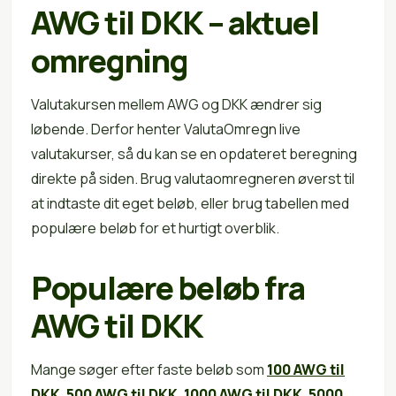
AWG til DKK – aktuel
omregning
Valutakursen mellem AWG og DKK ændrer sig
løbende. Derfor henter ValutaOmregn live
valutakurser, så du kan se en opdateret beregning
direkte på siden. Brug valutaomregneren øverst til
at indtaste dit eget beløb, eller brug tabellen med
populære beløb for et hurtigt overblik.
Populære beløb fra
AWG til DKK
Mange søger efter faste beløb som
100 AWG til
DKK
,
500 AWG til DKK
,
1000 AWG til DKK
,
5000