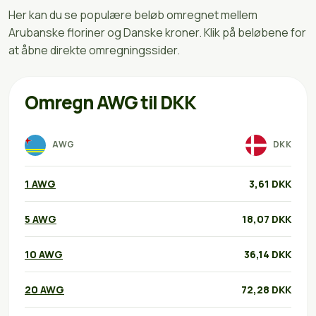
Her kan du se populære beløb omregnet mellem
Arubanske floriner og Danske kroner. Klik på beløbene for
at åbne direkte omregningssider.
Omregn AWG til DKK
AWG
DKK
1 AWG
3,61 DKK
5 AWG
18,07 DKK
10 AWG
36,14 DKK
20 AWG
72,28 DKK