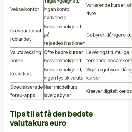
Tilgængelighed,
Varierende kurser, o
Vekselkontor
ingen konto
dyre
nødvendig
Bekvemmelighed
Hæveautomat
på
Gebyrer, dårligere k
i udlandet
rejsedestinationen
Valutaveksling
Ofte bedre kurser,
Leveringstid, mulige
online
bekvemmelighed
forsendelsesomkost
Bekvemmelighed,
Skjulte gebyrer, dårl
Kreditkort
ingen fysisk valuta
kurser
Specialiserede
Nær middelkurs,
Kræver digitalt kend
forex-apps
lave gebyrer
Tips til at få den bedste
valutakurs euro