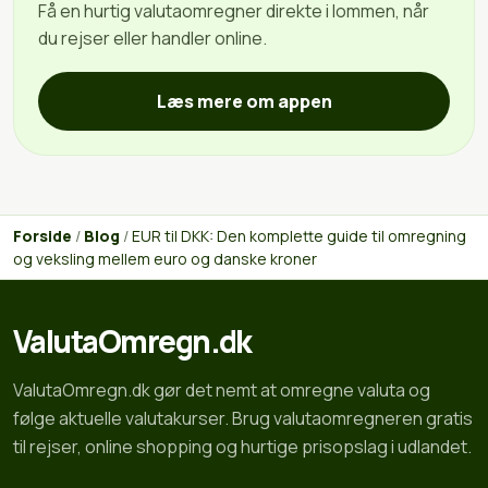
Få en hurtig valutaomregner direkte i lommen, når
du rejser eller handler online.
Læs mere om appen
Forside
/
Blog
/
EUR til DKK: Den komplette guide til omregning
og veksling mellem euro og danske kroner
ValutaOmregn.dk
ValutaOmregn.dk gør det nemt at omregne valuta og
følge aktuelle valutakurser. Brug valutaomregneren gratis
til rejser, online shopping og hurtige prisopslag i udlandet.