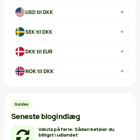
USD til DKK
SEK til DKK
DKK til EUR
NOK til DKK
Guides
Seneste blogindlæg
Valuta på ferie: Sådan betaler du
billigst i udlandet