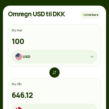
Omregn USD til DKK
Live kurs
Du har
USD
Du får