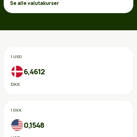
Se alle valutakurser
1 USD
6,4612
DKK
1 DKK
0,1548