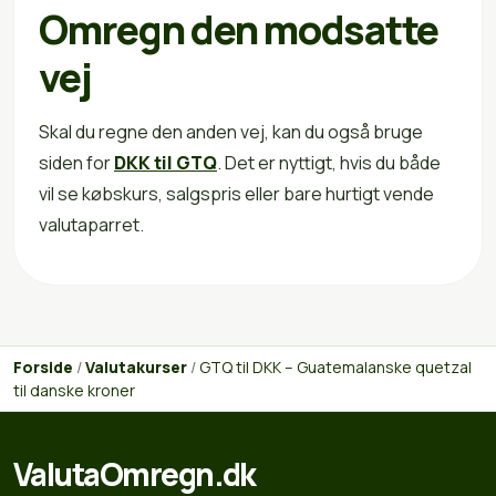
Omregn den modsatte
vej
Skal du regne den anden vej, kan du også bruge
siden for
DKK til GTQ
. Det er nyttigt, hvis du både
vil se købskurs, salgspris eller bare hurtigt vende
valutaparret.
Forside
/
Valutakurser
/
GTQ til DKK – Guatemalanske quetzal
til danske kroner
ValutaOmregn.dk