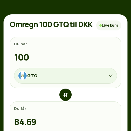
Omregn 100 GTQ til DKK
Live kurs
Du har
GTQ
Du får