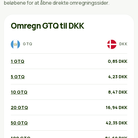
beløbene for at åbne direkte omregningssider.
Omregn GTQ til DKK
GTQ
DKK
1 GTQ
0,85 DKK
5 GTQ
4,23 DKK
10 GTQ
8,47 DKK
20 GTQ
16,94 DKK
50 GTQ
42,35 DKK